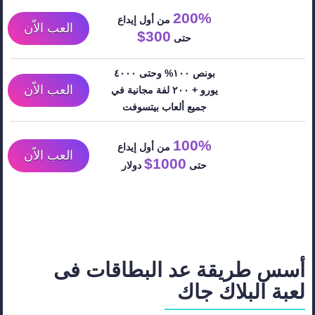
200%
من أول إيداع
العب الاّن
300$
حتى
بونص ١٠٠% وحتى ٤٠٠٠
العب الاّن
يورو + ٢٠٠ لفة مجانية في
جميع ألعاب بيتسوفت
100%
من أول إيداع
العب الاّن
1000$
حتى
دولار
أسس طريقة عد البطاقات فى
لعبة
البلاك
جاك