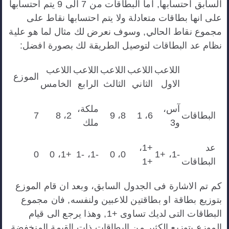
السابق احتسابها, اما البطاقات من 7 الى 9 يتم احتسابها
على انها بطاقات متعادلة ولا يتم احتسابها نقاط على
مجموع نقاط الحالي, وسوف نعرض لك مثال لما هو علية
نظام عد البطاقات لتوصيل الطريقة لك بصورة افضل:
اللاعب
اللاعب
اللاعب
اللاعب
اللاعب
الموزع
الاول
الثاني
الثالث
الرابع
الخامس
آس،
ملكة،
البطاقات
6، 1
8، 9
2، 8
7
و3
ملك
عد
+1،
0
+1، 0
-1، -1
0، 0
-1، +1
البطاقات
+1
كم تم الاشارة فى الجدول السابق، وبعد ان قام الموزع
بتوزيع بطاقة او بطاقتين للاعبين ولنفسه, فان مجموع
البطاقات التى لديك تساوى +1, وهذا يرجع الى قيام
الموزع بتوزيع الكثير من البطاقات ذات القيمة المنخفضة,