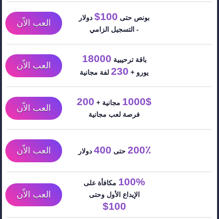
100$
بونص حتى
دولار
العب الاّن
- التسجيل الزامي
18000
باقة ترحيبية
العب الاّن
230
يورو +
لفة مجانية
200
1000$
مجانية +
العب الاّن
فرصة لعب مجانية
400
200٪
العب الاّن
حتى
دولار
100%
مكافأة على
العب الاّن
الإيداع الأول وحتى
100$