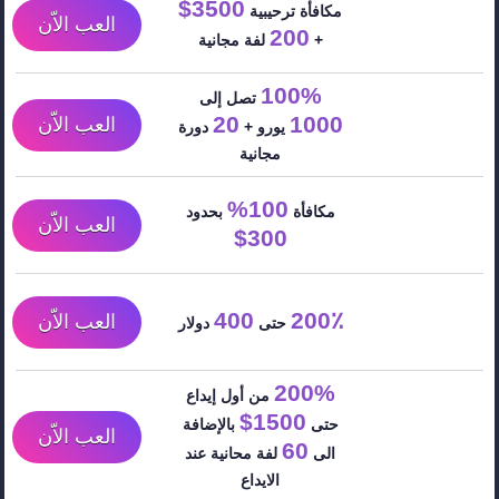
3500$
مكافأة ترحيبية
العب الاّن
200
+
لفة مجانية
100%
تصل إلى
20
1000
العب الاّن
يورو +
دورة
مجانية
100%
مكافأة
بحدود
العب الاّن
300$
400
200٪
العب الاّن
حتى
دولار
200%
من أول إيداع
1500$
حتى
بالإضافة
العب الاّن
60
الى
لفة محانية عند
الايداع