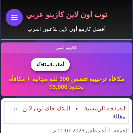
توب اون لاين كازينو عربي
أفضل كازينو أون لاين للاعبين العرب
الكازينو المميز
أطلب المكافآة
مكافأة ترحيبية تتضمن 300 لفة مجانية + مكافأة
بحدود 5,000$
الصفحة الرئيسية
»
البلاك جاك اون لاين
»
مقالة
الجمعة، 7 أغسطس 2026 01:07 م