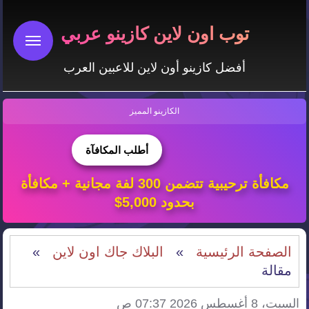
توب اون لاين كازينو عربي
أفضل كازينو أون لاين للاعبين العرب
الكازينو المميز
أطلب المكافآة
مكافأة ترحيبية تتضمن 300 لفة مجانية + مكافأة
بحدود 5,000$
الصفحة الرئيسية
»
البلاك جاك اون لاين
»
مقالة
السبت، 8 أغسطس 2026 07:37 ص