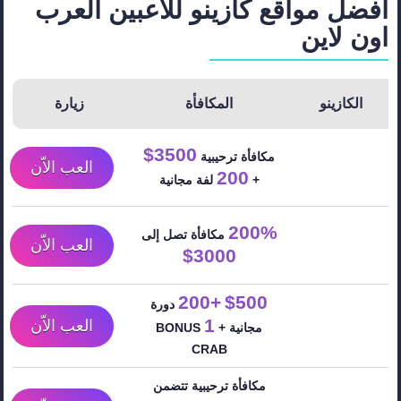
أفضل مواقع كازينو للاعبين العرب
اون لاين
الكازينو
المكافأة
زيارة
3500$
مكافأة ترحيبية
العب الاّن
200
+
لفة مجانية
200%
مكافأة تصل إلى
العب الاّن
3000$
+200
$500
دورة
1
العب الاّن
مجانية +
BONUS
CRAB
مكافأة ترحيبية تتضمن