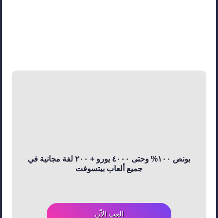
بونص ١٠٠% وحتى ٤٠٠٠ يورو + ٢٠٠ لفة مجانية في
جميع ألعاب بيتسوفت
العب الاّن