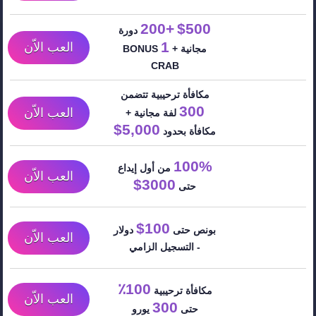
+200
$500
دورة
1
العب الاّن
مجانية +
BONUS
CRAB
مكافأة ترحيبية تتضمن
300
العب الاّن
لفة مجانية +
5,000$
مكافأة بحدود
100%
من أول إيداع
العب الاّن
3000$
حتى
100$
بونص حتى
دولار
العب الاّن
- التسجيل الزامي
100٪
مكافأة ترحيبية
العب الاّن
300
حتى
يورو