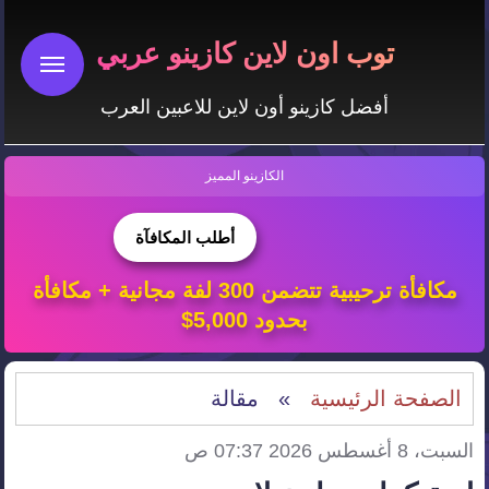
توب اون لاين كازينو عربي
أفضل كازينو أون لاين للاعبين العرب
الكازينو المميز
أطلب المكافآة
مكافأة ترحيبية تتضمن 300 لفة مجانية + مكافأة
بحدود 5,000$
الصفحة الرئيسية
» مقالة
السبت، 8 أغسطس 2026 07:37 ص