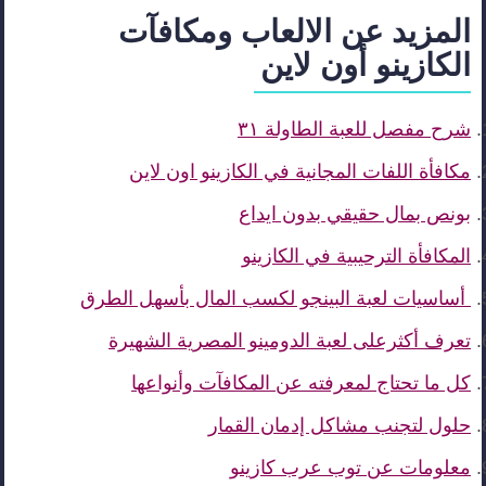
المزيد عن الالعاب ومكافآت
الكازينو أون لاين
شرح مفصل للعبة الطاولة ٣١
مكافأة اللفات المجانية في الكازينو اون لاين
بونص بمال حقيقي بدون ايداع
المكافأة الترحيبية في الكازينو
أساسيات لعبة البينجو لكسب المال بأسهل الطرق
تعرف أكثرعلى لعبة الدومينو المصرية الشهيرة
كل ما تحتاج لمعرفته عن المكافآت وأنواعها
حلول لتجنب مشاكل إدمان القمار
معلومات عن توب عرب كازينو