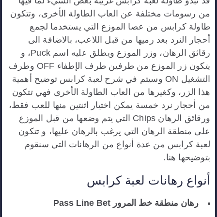
قد تبدو طاولة لعبة كرابس غريبة بعض الشيء لما فيها
من رسومات مختلفة عن العاب الطاولة الأخرى، وتتكون
طاولة كرابس من عصا الموزع التي يستخدما لجمع
أحجار النرد بعد رميها من قبل اللاعب، بالاضافة الى
رقائق الرهان، وزر الموزع ويطلق عليه اسم Puck، و
يتكون زر الموزع من طرفين طرف الإطفاء OFF وطرف
التشغيل ON وسيتم في شرح لعبة كرابس توضيح أهمية
هذا الزر، وكغيرها من العاب الطاولة الأخرى فهي تتكون
من أحجار نرد خمسة يمكن اختيار اثنتين منها للعب فقط،
ورقائق الرهان Chips التي يتم وضعها من قبل الموزع
على منطقة الرهان التي يرغب بالرهان عليها، و تتكون
لعبة كرابس من عدة أنواع من الرهانات التي سنقوم
بتوضيحها هنا.
أنواع رهانات لعبة كرابس
رهان منطقة خط المرور Pass Line Bet